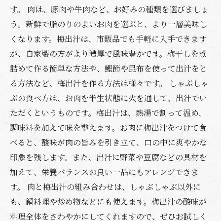
す。 肉は、豚肉や牛肉など、お好みの種類を選びましょ
う。新鮮で脂のりのよいお肉を選ぶと、より一層美味し
くなります。梅出汁は、市販品でも手軽に入手できます
が、自家製の方がより濃厚で風味豊かです。梅干しを煮
詰めて作る簡単な方法や、鰹節や昆布を使って出汁をと
る方法など、梅出汁を作る方法は様々です。 しゃぶしゃ
ぶの食べ方は、お肉を半生状態に火を通して、出汁でい
ただくというものです。梅出汁は、熱湯で割って温め、
調味料を加えて味を整えます。お肉に梅出汁をつけて食
べると、酸味が肉の旨みを引き立て、口の中に爽やかな
印象を残します。また、出汁に野菜や豆腐などの具材を
加えて、栄養バランスの良い一品にもアレンジできま
す。 肉と梅出汁の組み合わせは、しゃぶしゃぶ以外に
も、鍋料理や炒め物などにも使えます。梅出汁の酸味が
料理全体をさわやかにしてくれますので、ぜひお試しく