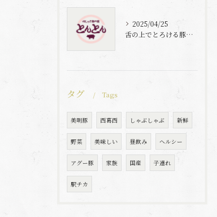
2025/04/25
舌の上でとろける豚肉と自家製梅出汁の魅力
タグ
Tags
美明豚
西葛西
しゃぶしゃぶ
新鮮
野菜
美味しい
昼飲み
ヘルシー
アグー豚
家族
国産
子連れ
駅チカ