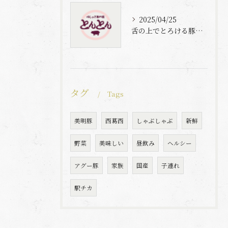
2025/04/25
舌の上でとろける豚肉と自家製梅出汁の魅力
タグ
Tags
美明豚
西葛西
しゃぶしゃぶ
新鮮
野菜
美味しい
昼飲み
ヘルシー
アグー豚
家族
国産
子連れ
駅チカ