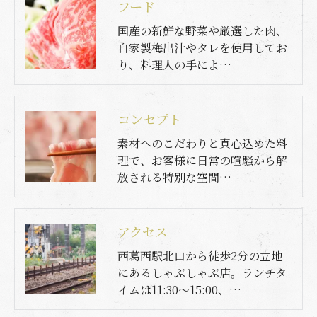
フード
国産の新鮮な野菜や厳選した肉、
自家製梅出汁やタレを使用してお
り、料理人の手によ…
コンセプト
素材へのこだわりと真心込めた料
理で、お客様に日常の喧騒から解
放される特別な空間…
アクセス
西葛西駅北口から徒歩2分の立地
にあるしゃぶしゃぶ店。ランチタ
イムは11:30～15:00、…