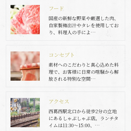
フード
国産の新鮮な野菜や厳選した肉、
自家製梅出汁やタレを使用してお
り、料理人の手によ…
コンセプト
素材へのこだわりと真心込めた料
理で、お客様に日常の喧騒から解
放される特別な空間…
アクセス
西葛西駅北口から徒歩2分の立地
にあるしゃぶしゃぶ店。ランチタ
イムは11:30～15:00、…