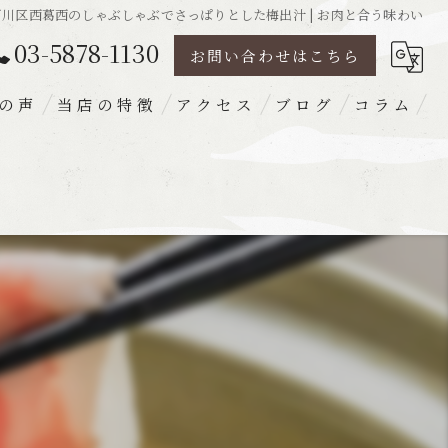
戸川区西葛西のしゃぶしゃぶでさっぱりとした梅出汁 | お肉と合う味わい
03-5878-1130
お問い合わせはこちら
の声
当店の特徴
アクセス
ブログ
コラム
豚肉
ランチ
ディナー
宴会
梅出汁