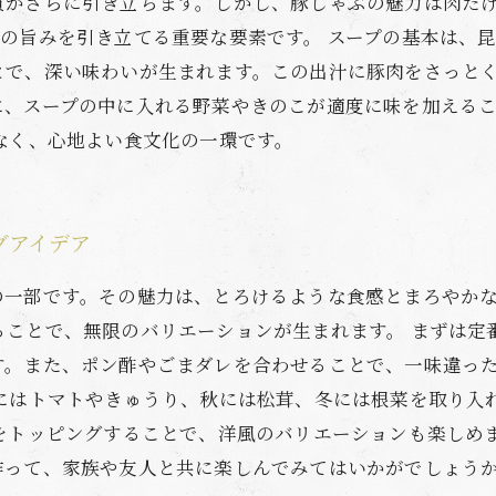
質がさらに引き立ちます。しかし、豚しゃぶの魅力は肉だ
の旨みを引き立てる重要な要素です。 スープの基本は、
とで、深い味わいが生まれます。この出汁に豚肉をさっと
に、スープの中に入れる野菜やきのこが適度に味を加える
なく、心地よい食文化の一環です。
グアイデア
の一部です。その魅力は、とろけるような食感とまろやか
ることで、無限のバリエーションが生まれます。 まずは定
す。また、ポン酢やごまダレを合わせることで、一味違っ
夏にはトマトやきゅうり、秋には松茸、冬には根菜を取り入
ドをトッピングすることで、洋風のバリエーションも楽しめ
作って、家族や友人と共に楽しんでみてはいかがでしょう