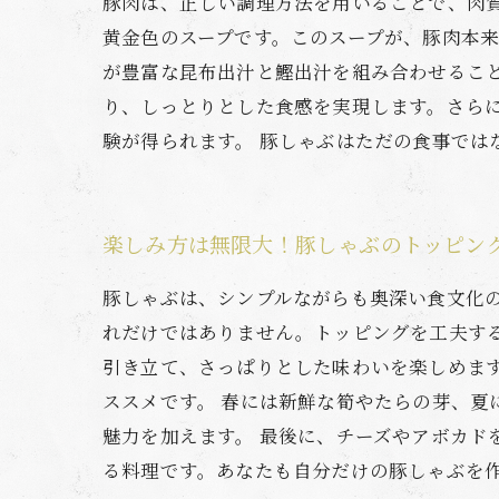
豚肉は、正しい調理方法を用いることで、肉
黄金色のスープです。このスープが、豚肉本来
が豊富な昆布出汁と鰹出汁を組み合わせるこ
り、しっとりとした食感を実現します。さら
験が得られます。 豚しゃぶはただの食事では
楽しみ方は無限大！豚しゃぶのトッピン
豚しゃぶは、シンプルながらも奥深い食文化
れだけではありません。トッピングを工夫す
引き立て、さっぱりとした味わいを楽しめま
ススメです。 春には新鮮な筍やたらの芽、
魅力を加えます。 最後に、チーズやアボカ
る料理です。あなたも自分だけの豚しゃぶを