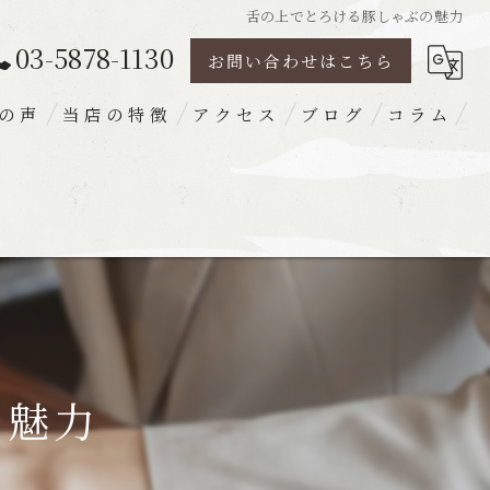
舌の上でとろける豚しゃぶの魅力
03-5878-1130
お問い合わせはこちら
の声
当店の特徴
アクセス
ブログ
コラム
豚肉
ランチ
ディナー
宴会
梅出汁
の魅力