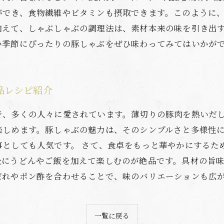
ができ、食物繊維やビタミンも摂取できます。このように
加えて、しゃぶしゃぶの調理法は、素材本来の味を引き出
い季節にぴったりの豚しゃぶをぜひ味わってみてはいかが
品レシピ紹介
で、多くの人々に愛されています。薄切りの豚肉を熱いだ
楽しめます。豚しゃぶの魅力は、そのシンプルさと多様性
事としても人気です。 さて、食卓をもっと華やかにするた
後にうどんやご飯を加えて楽しむのが絶品です。具材の旨
だれやポン酢を合わせることで、味のバリエーションも広
一覧に戻る