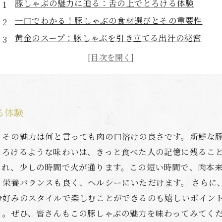
豚しゃぶの魅力に迫る：舌の上でとろける体験
一口でわかる！豚しゃぶの食材選びとその重要性
黄金のスープ：豚しゃぶを引き立てる出汁の秘密
楽しみ方は無限大！豚しゃぶのトッピングアイデア
家族で楽しむ豚しゃぶの夕食：思い出作りのコツ
健康志向にも対応！豚しゃぶの栄養価とは？
食卓を飾る豚しゃぶの完璧な締め方：絶品レシピ紹介
る体験
、その魅力は何と言っても肉の口溶けの良さです。新鮮な
とろけるような味わいは、きっと食べた人の記憶に残ること
され、少しの時間で火が通ります。この短い時間で、肉本
、栄養バランスも良く、ヘルシーにいただけます。 さらに
分好みのスタイルで楽しむことができるのも嬉しいポイン
う。ぜひ、皆さんもこの豚しゃぶの魅力を味わってみてく