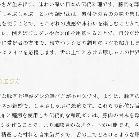
ルさが生み出す、味わい深い日本の伝統料理です。豚肉を
「しゃぶしゃぶ」という調理法は、素材そのものの味を楽し
肉を使うことで、それぞれの食感や味わいを楽しむことが
タレ、例えばごまダレやポン酢を用意することで、自分だけ
でに愛好者の方まで、役立つレシピや調理のコツを紹介し
ゃぶライフを応援します。舌の上でとろける豚しゃぶの世
の選び方
鮮な豚肉と特製ダシの選び方が不可欠です。まずは、豚肉
ンスが絶妙で、しゃぶしゃぶに最適です。これらの部位は
昆布と鰹節を使用した伝統的な和風ダシは、豚肉の甘みを
ダシを作ることで、より風味豊かなスタートが可能です。
。精選した材料と自家製ダシで、舌の上でとろけるような