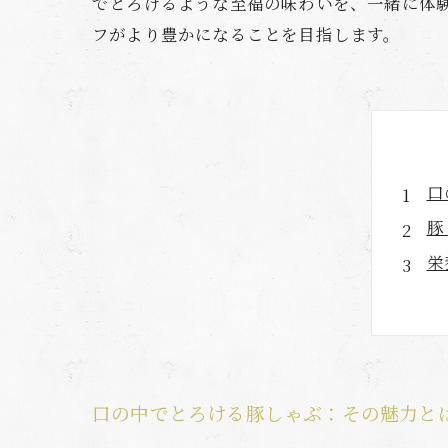
でとろけるような至福の味わいを、一緒に体
フがより豊かになることを目指します。
口
豚
栄
と
家
旬
舌
口の中でとろける豚しゃぶ：その魅力と