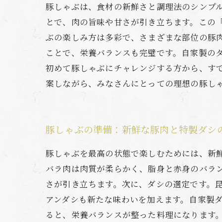
豚しゃぶは、食材の新鮮さと調理法のシンプ
とで、肉の旨味や甘さが引き立ちます。この
ぶの楽しみ方は多彩で、さまざまな部位の豚
ことで、栄養バランスも完璧です。自家製の
初めて豚しゃぶにチャレンジする方から、す
案しながら、みなさんにとっての理想の豚し
豚しゃぶの準備：新鮮な豚肉と特製ダシ
豚しゃぶを最高の状態で楽しむためには、新
バラ肉は肉質が柔らかく、脂身と赤身のバラ
さが引き立ちます。次に、ダシの選定です。
アンダシも新たな味わいを加えます。自家製
ると、栄養バランスが整った料理になります