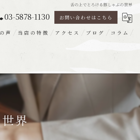
舌の上でとろける豚しゃぶの世界
03-5878-1130
お問い合わせはこちら
の声
当店の特徴
アクセス
ブログ
コラム
豚肉
ランチ
ディナー
宴会
梅出汁
の世界