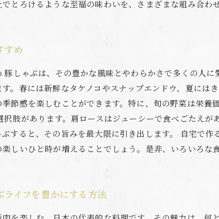
上でとろけるような至福の味わいを、さまざまな組み合わ
すすめ
め 豚しゃぶは、その豊かな風味とやわらかさで多くの人に
ます。春には新鮮なタケノコやスナップエンドウ、夏には
の季節感を楽しむことができます。特に、旬の野菜は栄養
選択肢があります。肩ロースはジューシーで食べごたえが
ゃぶすると、その旨みを最大限に引き出します。 自宅で作
の楽しいひと時が増えることでしょう。是非、いろいろな
ぶライフを豊かにする方法
豚肉を楽しむ、日本の代表的な料理です。その魅力は、何