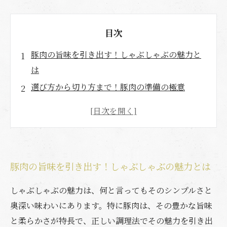
目次
豚肉の旨味を引き出す！しゃぶしゃぶの魅力と
は
選び方から切り方まで！豚肉の準備の極意
水温と時間がカギ！完璧なしゃぶしゃぶの作り
方
旬の野菜とタレで広がる味のバリエーション
ゲストを驚かせる！家庭で楽しむ本格しゃぶし
豚肉の旨味を引き出す！しゃぶしゃぶの魅力とは
ゃぶ
豚肉の美味しさを最大限に引き出すための秘訣
しゃぶしゃぶの魅力は、何と言ってもそのシンプルさと
しゃぶしゃぶの極意を学び、究極の一皿を作ろ
奥深い味わいにあります。特に豚肉は、その豊かな旨味
う
と柔らかさが特長で、正しい調理法でその魅力を引き出