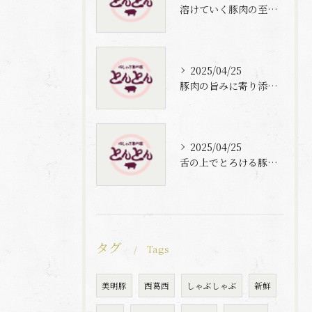
溶けていく豚肉の至福体験
2025/04/25
豚肉の旨みに寄り添う自家製梅出汁の魅力
2025/04/25
舌の上でとろける豚肉と自家製梅出汁の魅力
タグ
Tags
美明豚
西葛西
しゃぶしゃぶ
新鮮