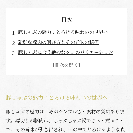
目次
豚しゃぶの魅力：とろける味わいの世界へ
新鮮な豚肉の選び方とその旨味の秘密
豚しゃぶに合う絶妙なタレのバリエーション
ヘルシーな豚しゃぶ：サラダとご飯で楽しむ新
スタイル
家族で楽しめる！豚しゃぶのおすすめレシピ
皆で共有する豚しゃぶの楽しみ方：食卓を囲む
豚しゃぶの魅力：とろける味わいの世界へ
幸せ
舌の上でとろける豚しゃぶ：忘れられない味の
豚しゃぶの魅力は、そのシンプルさと食材の質にありま
体験
す。薄切りの豚肉は、しゃぶしゃぶ鍋でさっと煮ること
で、その旨味が引き出され、口の中でとろけるような食