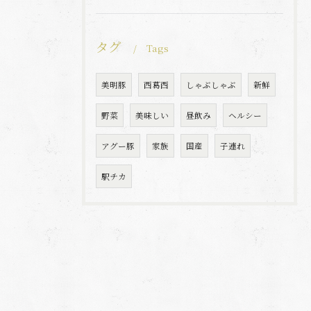
タグ
Tags
美明豚
西葛西
しゃぶしゃぶ
新鮮
野菜
美味しい
昼飲み
ヘルシー
アグー豚
家族
国産
子連れ
駅チカ