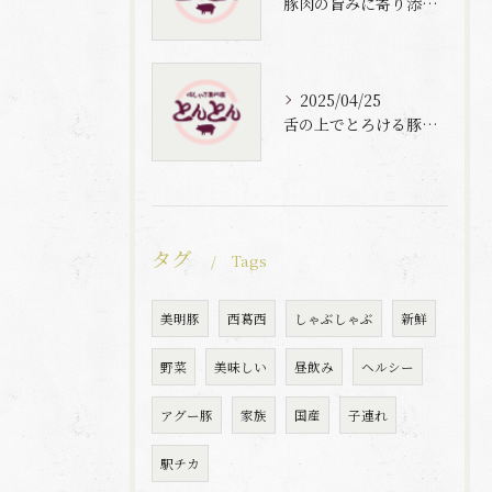
豚肉の旨みに寄り添う自家製梅出汁の魅力
2025/04/25
舌の上でとろける豚肉と自家製梅出汁の魅力
タグ
Tags
美明豚
西葛西
しゃぶしゃぶ
新鮮
野菜
美味しい
昼飲み
ヘルシー
アグー豚
家族
国産
子連れ
駅チカ