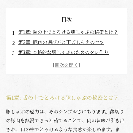
目次
第1章: 舌の上でとろける豚しゃぶの秘密とは？
第2章: 豚肉の選び方と下ごしらえのコツ
第3章: 本格的な豚しゃぶのためのタレ作り
第4章: 季節ごとの食材を取り入れた豚しゃぶレ
シピ
第5章: 家族や友人と楽しむ豚しゃぶのひととき
特別な日のための豚しゃぶパーティープラン
第1章: 舌の上でとろける豚しゃぶの秘密とは？
豚しゃぶを楽しんだ後の余韻と美味しい思い出
豚しゃぶの魅力は、そのシンプルさにあります。薄切り
の豚肉を熱湯でさっと茹でることで、肉の旨味が引き出
され、口の中でとろけるような食感が楽しめます。ま