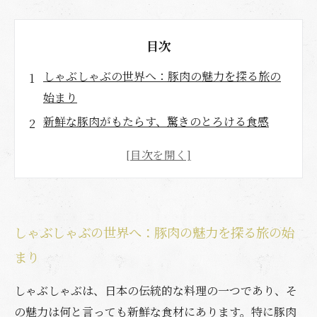
目次
しゃぶしゃぶの世界へ：豚肉の魅力を探る旅の
始まり
新鮮な豚肉がもたらす、驚きのとろける食感
舌の上でとろける、豚肉と野菜の絶妙なハーモ
ニー
自宅で楽しむ簡単しゃぶしゃぶレシピの紹介
おいしさを引き立てるつけダレとその選び方
しゃぶしゃぶの世界へ：豚肉の魅力を探る旅の始
豚肉の選び方と食卓を彩るしゃぶしゃぶの楽し
まり
み方
舌の上でとろける豚肉の魅力を再発見！しゃぶ
しゃぶしゃぶは、日本の伝統的な料理の一つであり、そ
しゃぶで楽しもう
の魅力は何と言っても新鮮な食材にあります。特に豚肉