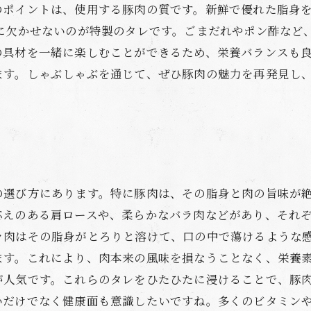
のポイントは、使用する豚肉の質です。新鮮で優れた脂身
ぶに欠かせないのが特製のタレです。ごまだれやポン酢など
の具材を一緒に楽しむことができるため、栄養バランスも良
ます。しゃぶしゃぶを通じて、ぜひ豚肉の魅力を再発見し
の選び方にあります。特に豚肉は、その脂身と肉の旨味が
応えのある肩ロースや、柔らかなバラ肉などがあり、それ
ラ肉はその脂身がとろりと溶けて、口の中で蕩けるような感
ます。これにより、肉本来の風味を損なうことなく、栄養
が人気です。これらのタレをひたひたに浸けることで、豚
いだけでなく健康面も意識したいですね。多くのビタミン