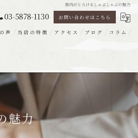
豚肉がとろけるしゃぶしゃぶの魅力
03-5878-1130
お問い合わせはこちら
の声
当店の特徴
アクセス
ブログ
コラム
豚肉
ランチ
ディナー
宴会
梅出汁
の魅力