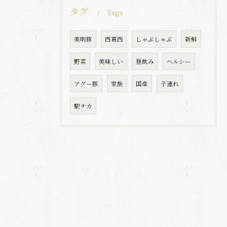
タグ
Tags
美明豚
西葛西
しゃぶしゃぶ
新鮮
野菜
美味しい
昼飲み
ヘルシー
アグー豚
家族
国産
子連れ
駅チカ