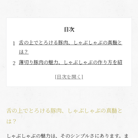
目次
舌の上でとろける豚肉、しゃぶしゃぶの真髄と
は？
薄切り豚肉の魅力、しゃぶしゃぶの作り方を紹
介！
食材の持つ旨味が引き出される瞬間、特別な体
験を
ポン酢とごまダレ、魔法のようなタレとの相性
舌の上でとろける豚肉、しゃぶしゃぶの真髄と
とは？
は？
季節の野菜や豆腐との華やかなコラボを楽しも
う！
しゃぶしゃぶの魅力は、そのシンプルさにあります。ま