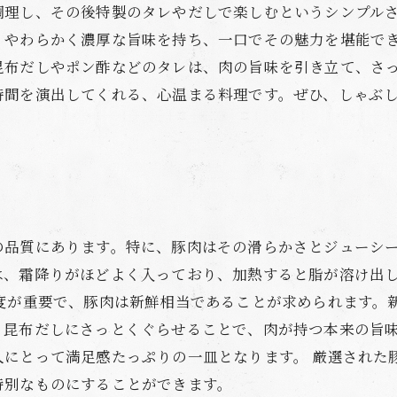
調理し、その後特製のタレやだしで楽しむというシンプル
、やわらかく濃厚な旨味を持ち、一口でその魅力を堪能で
昆布だしやポン酢などのタレは、肉の旨味を引き立て、さ
時間を演出してくれる、心温まる料理です。ぜひ、しゃぶ
の品質にあります。特に、豚肉はその滑らかさとジューシ
は、霜降りがほどよく入っており、加熱すると脂が溶け出
鮮度が重要で、豚肉は新鮮相当であることが求められます。
、昆布だしにさっとくぐらせることで、肉が持つ本来の旨
人にとって満足感たっぷりの一皿となります。 厳選された
特別なものにすることができます。