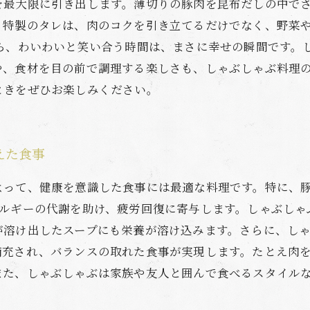
を最大限に引き出します。薄切りの豚肉を昆布だしの中で
、特製のタレは、肉のコクを引き立てるだけでなく、野菜
がら、わいわいと笑い合う時間は、まさに幸せの瞬間です。
や、食材を目の前で調理する楽しさも、しゃぶしゃぶ料理
ときをぜひお楽しみください。
えた食事
よって、健康を意識した食事には最適な料理です。特に、
ネルギーの代謝を助け、疲労回復に寄与します。しゃぶしゃ
が溶け出したスープにも栄養が溶け込みます。さらに、し
補充され、バランスの取れた食事が実現します。たとえ肉
また、しゃぶしゃぶは家族や友人と囲んで食べるスタイル