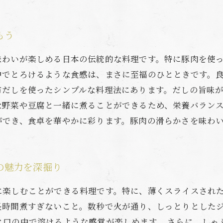
もう
味わいが楽しめる日本の伝統的な料理です。特に豚肉を使
中でとろけるような食感は、まさに至福のひとときです。
布だしを使ったシンプルな料理法にあります。だしの旨味
な野菜や豆腐と一緒に煮ることができるため、栄養バラン
ができ、食卓を華やかに彩ります。豚肉の滑らかさを味わ
の魅力を深掘り
に楽しむことができる料理です。特に、薄くスライスされ
長時間煮すぎないこと。数秒で火が通り、しっとりとした
と口の中で溶けるような感覚が楽しめます。 さらに、しゃ