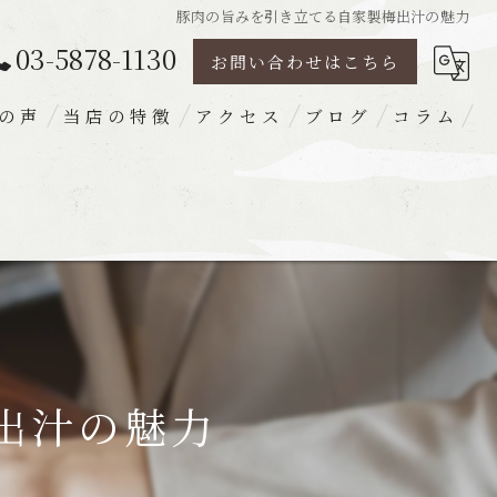
豚肉の旨みを引き立てる自家製梅出汁の魅力
03-5878-1130
お問い合わせはこちら
の声
当店の特徴
アクセス
ブログ
コラム
豚肉
ランチ
ディナー
宴会
梅出汁
出汁の魅力