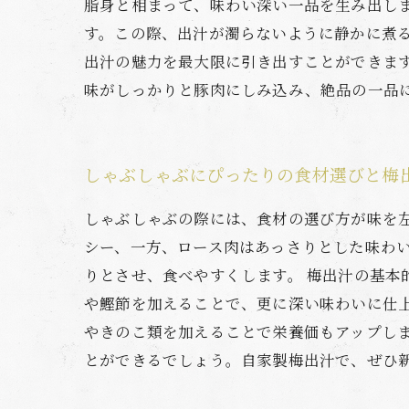
脂身と相まって、味わい深い一品を生み出し
す。この際、出汁が濁らないように静かに煮
出汁の魅力を最大限に引き出すことができま
味がしっかりと豚肉にしみ込み、絶品の一品
しゃぶしゃぶにぴったりの食材選びと梅
しゃぶしゃぶの際には、食材の選び方が味を
シー、一方、ロース肉はあっさりとした味わ
りとさせ、食べやすくします。 梅出汁の基
や鰹節を加えることで、更に深い味わいに仕
やきのこ類を加えることで栄養価もアップし
とができるでしょう。自家製梅出汁で、ぜひ