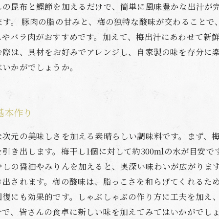
しの昆布と鰹節を加えるだけで、簡単に風味豊かな出汁が
ます。 豚肉の脂の甘みと、梅の独特な酸味が交わることで
スやバラ肉がおすすめです。加えて、梅出汁にあわせて新
む際は、具材をお好みでアレンジし、自家製の味を存分に
はいかがでしょうか。
基本作り
な次元の美味しさを加える素晴らしい調味料です。まず、
引き出します。梅干し1個に対して約300mlの水が目安
少しの醤油やみりんを加えると、奥深い味わいが広がります
き出されます。梅の酸味は、脂っこさを和らげてくれるた
回復にも効果的です。しゃぶしゃぶの作り方に工夫を加え
汁で、皆さんの食卓に新しい味を加えてみてはいかがでし