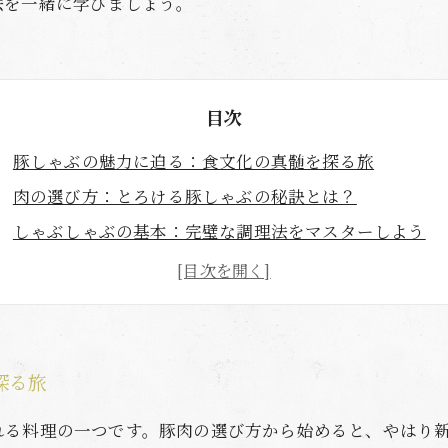
法を一緒に学びましょう。
目次
豚しゃぶの魅力に迫る：食文化の真髄を探る旅
肉の選び方：とろける豚しゃぶの秘訣とは？
しゃぶしゃぶの基本：完璧な調理法をマスターしよう
絶品タレと薬味の組み合わせ：味の冒険へ出発！
家庭で楽しむ豚しゃぶ：特別な一皿を手軽に
舌の上でとろける豚しゃぶの極意：食文化の深化を楽し
探る旅
れる料理の一つです。豚肉の選び方から始めると、やはり