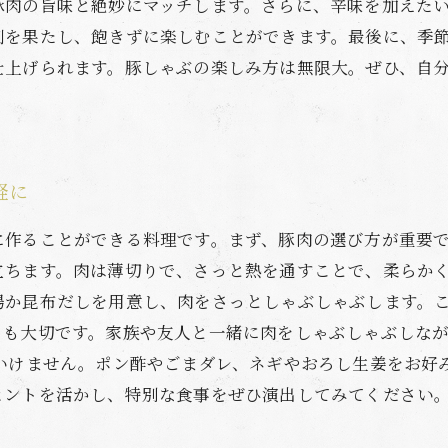
豚肉の旨味と絶妙にマッチします。さらに、辛味を加えた
割を果たし、飽きずに楽しむことができます。最後に、季
仕上げられます。豚しゃぶの楽しみ方は無限大。ぜひ、自
軽に
に作ることができる料理です。まず、豚肉の選び方が重要
立ちます。肉は薄切りで、さっと熱を通すことで、柔らかく
湯か昆布だしを用意し、肉をさっとしゃぶしゃぶします。
とも大切です。家族や友人と一緒に肉をしゃぶしゃぶしな
はいけません。ポン酢やごまダレ、ネギやおろし生姜をお好
ヒントを活かし、特別な食事をぜひ演出してみてください