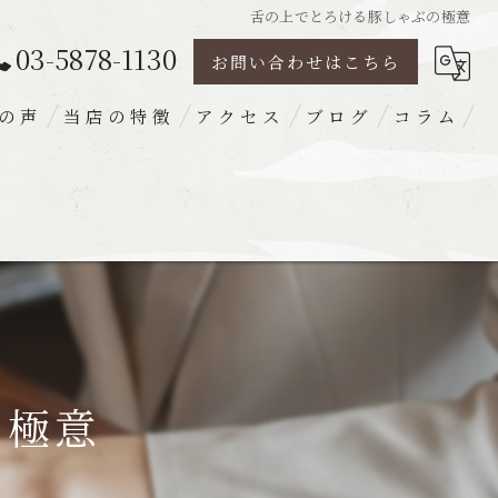
舌の上でとろける豚しゃぶの極意
03-5878-1130
お問い合わせはこちら
の声
当店の特徴
アクセス
ブログ
コラム
豚肉
ランチ
ディナー
宴会
梅出汁
の極意