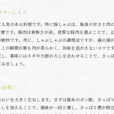
スターしよう
に人気のある料理です。特に豚しゃぶは、脂身の甘さと肉
重要です。豚肉は新鮮さが命。良質な豚肉を選ぶことで、
が絶妙です。次に、しゃぶしゃぶの調理法ですが、鍋の湯
。この瞬間が最も肉が柔らかく、旨味を逃がさないコツで
意し、薬味にはネギや大根おろしを合わせることで、さっ
てみましょう。
へ出発！
味わいを大きく左右します。まずは基本のポン酢。さっぱ
ろしを加えることで、風味が一段と増し、さっぱり感が際