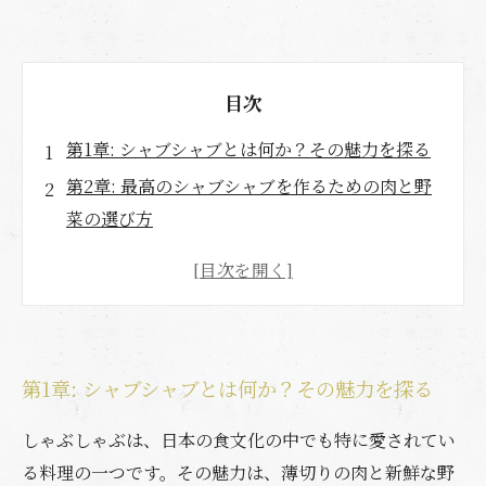
目次
第1章: シャブシャブとは何か？その魅力を探る
第2章: 最高のシャブシャブを作るための肉と野
菜の選び方
第3章: 知っておきたい！特製ダシの作り方
第4章: しゃぶしゃぶを極めるためのテクニック
とコツ
第5章: 特別な日のためのシャブシャブの楽しみ
第1章: シャブシャブとは何か？その魅力を探る
方
第6章: 季節ごとのおすすめ材料で彩るシャブシ
しゃぶしゃぶは、日本の食文化の中でも特に愛されてい
ャブ
る料理の一つです。その魅力は、薄切りの肉と新鮮な野