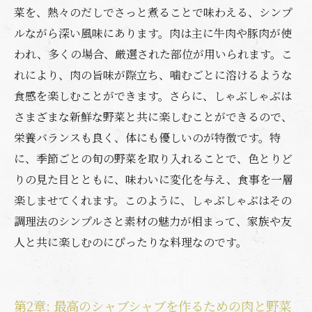
第7章: 家族や友人との素敵なシャブシャブ体験
菜を、熱々のだしでさっと煮ることで味わえる、シンプ
を！
ルながら深い風味にあります。肉は主に牛肉や豚肉が使
われ、多くの場合、厳選された部位が用いられます。こ
れにより、肉の旨味が際立ち、噛むごとに溶けるような
食感を楽しむことができます。さらに、しゃぶしゃぶは
さまざまな新鮮な野菜と共に楽しむことができるので、
栄養バランスも良く、体にも優しいのが特徴です。特
に、季節ごとの旬の野菜を取り入れることで、色とりど
りの見た目とともに、味わいに変化を与え、食事を一層
楽しませてくれます。このように、しゃぶしゃぶはその
調理法のシンプルさと素材の魅力が相まって、家族や友
人と共に楽しむのにぴったりな料理なのです。
第2章: 最高のシャブシャブを作るための肉と野菜