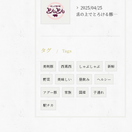
2025/04/25
舌の上でとろける豚肉と自家製梅出汁の魅力
タグ
Tags
美明豚
西葛西
しゃぶしゃぶ
新鮮
野菜
美味しい
昼飲み
ヘルシー
アグー豚
家族
国産
子連れ
駅チカ