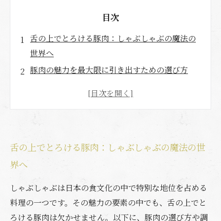
目次
舌の上でとろける豚肉：しゃぶしゃぶの魔法の
世界へ
豚肉の魅力を最大限に引き出すための選び方
鮮度あふれる食材で、しゃぶしゃぶの楽しみを
倍増
特製のたれで堪能する、豚肉の新しい美味しさ
家庭で楽しむ本格しゃぶしゃぶ：お客様が喜ぶ
舌の上でとろける豚肉：しゃぶしゃぶの魔法の世
秘密のレシピ
界へ
豚肉との相性抜群！しゃぶしゃぶにわかる野菜
のおすすめ
しゃぶしゃぶは日本の食文化の中で特別な地位を占める
料理の一つです。その魅力の要素の中でも、舌の上でと
ろける豚肉は欠かせません。以下に、豚肉の選び方や調