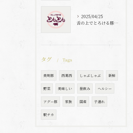
2025/04/25
舌の上でとろける豚肉と自家製梅出汁の魅力
タグ
Tags
美明豚
西葛西
しゃぶしゃぶ
新鮮
野菜
美味しい
昼飲み
ヘルシー
アグー豚
家族
国産
子連れ
駅チカ