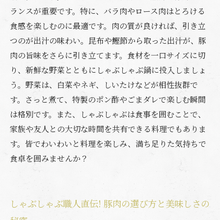
力を再発見
ランスが重要です。特に、バラ肉やロース肉はとろける
食感を楽しむのに最適です。肉の質が良ければ、引き立
つのが出汁の味わい。昆布や鰹節から取った出汁が、豚
肉の旨味をさらに引き立てます。食材を一口サイズに切
り、新鮮な野菜とともにしゃぶしゃぶ鍋に投入しましょ
う。野菜は、白菜やネギ、しいたけなどが相性抜群で
す。さっと煮て、特製のポン酢やごまダレで楽しむ瞬間
は格別です。また、しゃぶしゃぶは食事を囲むことで、
家族や友人との大切な時間を共有できる料理でもありま
す。皆でわいわいと料理を楽しみ、満ち足りた気持ちで
食卓を囲みませんか？
しゃぶしゃぶ職人直伝! 豚肉の選び方と美味しさの