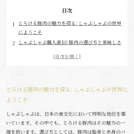
目次
とろける豚肉の魅力を探る: しゃぶしゃぶの世界
にようこそ
しゃぶしゃぶ職人直伝! 豚肉の選び方と美味しさ
の秘密
野菜と出汁でさらに引き立つ! しゃぶしゃぶの楽
しみ方
家族や友人と囲むしゃぶしゃぶのテーブル: 心温
とろける豚肉の魅力を探る: しゃぶしゃぶの世界に
まる時間
ようこそ
自宅で簡単! とろける豚肉のしゃぶしゃぶレシピ
とろける豚肉をもっと楽しむためのアレンジア
しゃぶしゃぶは、日本の食文化において特別な地位を築
イデア
いています。その中でも、とろける豚肉はその魅力の一
しゃぶしゃぶで味わう特別なひととき: 豚肉の魅
端を担います。選び方としては、豚肉は脂身と赤身のバ