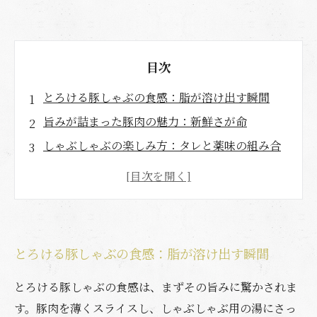
目次
とろける豚しゃぶの食感：脂が溶け出す瞬間
旨みが詰まった豚肉の魅力：新鮮さが命
しゃぶしゃぶの楽しみ方：タレと薬味の組み合
わせ
栄養バランスを考えた豚しゃぶの新しい食べ方
日本の食文化としての豚しゃぶ：歴史と伝統を
知る
とろける豚しゃぶの食感：脂が溶け出す瞬間
とろける豚しゃぶを引き立てる食材の選び方
おうちで楽しむ！とろける豚しゃぶの簡単レシ
とろける豚しゃぶの食感は、まずその旨みに驚かされま
ピ
す。豚肉を薄くスライスし、しゃぶしゃぶ用の湯にさっ