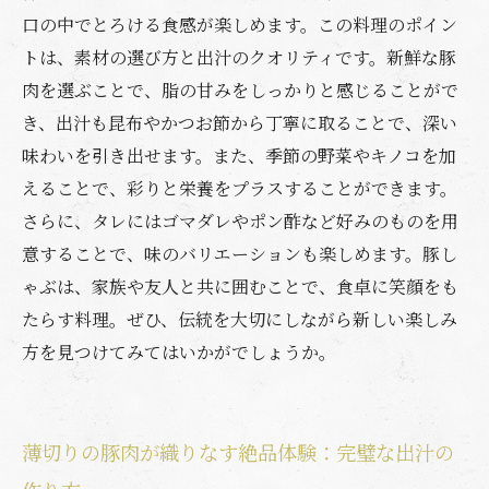
り入れるためのアイデア
口の中でとろける食感が楽しめます。この料理のポイン
トは、素材の選び方と出汁のクオリティです。新鮮な豚
肉を選ぶことで、脂の甘みをしっかりと感じることがで
き、出汁も昆布やかつお節から丁寧に取ることで、深い
味わいを引き出せます。また、季節の野菜やキノコを加
えることで、彩りと栄養をプラスすることができます。
さらに、タレにはゴマダレやポン酢など好みのものを用
意することで、味のバリエーションも楽しめます。豚し
ゃぶは、家族や友人と共に囲むことで、食卓に笑顔をも
たらす料理。ぜひ、伝統を大切にしながら新しい楽しみ
方を見つけてみてはいかがでしょうか。
薄切りの豚肉が織りなす絶品体験：完璧な出汁の