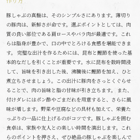
作り方
豚しゃぶの真髄は、そのシンプルさにあります。薄切り
の豚肉は、新鮮さが命です。選ぶポイントとしては、肉
質の良い部位である肩ロースやバラ肉が最適です。これ
らは脂身が豊かで、口の中でとろける食感を堪能できま
す。 完璧な出汁を作るためには、昆布と鰹節を使った基
本的なだしを引くことが重要です。水に昆布を数時間浸
して、旨味を引き出した後、沸騰後に鰹節を加え、ひと
煮立ちさせましょう。この出汁に豚肉をさっとくぐらせ
ることで、肉の旨味と脂の甘味が引き立ちます。 また、
付けダレにはポン酢やごまだれを用意すると、さらに風
味が増します。野菜や豆腐などの具材も加えて、栄養た
っぷりの一品に仕上げるのがコツです。豚しゃぶを囲む
食卓は、家族や友人との楽しい時間を演出します。これ
らのポイントを押さえ、ぜひ絶品の豚しゃぶを楽しんで