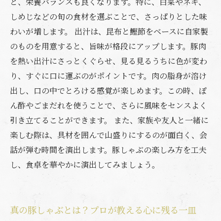
と、栄養バランスも良くなります。特に、白菜やネギ、
しめじなどの旬の食材を選ぶことで、さっぱりとした味
わいが増します。 出汁は、昆布と鰹節をベースに自家製
のものを用意すると、旨味が格段にアップします。豚肉
を熱い出汁にさっとくぐらせ、見る見るうちに色が変わ
り、すぐに口に運ぶのがポイントです。肉の脂身が溶け
出し、口の中でとろける感覚が楽しめます。この時、ぽ
ん酢やごまだれを使うことで、さらに風味をセンスよく
引き立てることができます。 また、家族や友人と一緒に
楽しむ際は、具材を囲んで山盛りにするのが面白く、会
話が弾む時間を演出します。豚しゃぶの楽しみ方を工夫
し、食卓を華やかに演出してみましょう。
真の豚しゃぶとは？プロが教える心に残る一皿