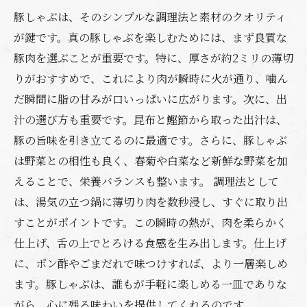
豚しゃぶは、そのシンプルな調理法と素材のクオリティ
が鍵です。真の豚しゃぶを楽しむためには、まず良質な
豚肉を選ぶことが重要です。特に、厚さが約2ミリの薄切
りがおすすめで、これにより肉が瞬時に火が通り、噛ん
だ瞬間に脂の甘みが口いっぱいに広がります。次に、出
汁の選び方も重要です。昆布と鰹節から取った出汁は、
豚の旨味を引き立てるのに最適です。さらに、豚しゃぶ
は野菜との相性も良く、春菊や白菜など新鮮な野菜を加
えることで、栄養バランスも整います。 調理法として
は、湯気の立つ鍋に薄切り肉を数秒浸し、すぐに取り出
すことがポイントです。この瞬時の熱が、肉を柔らかく
仕上げ、舌の上でとろける食感を生み出します。仕上げ
に、ポン酢やごまだれで味つけすれば、より一層楽しめ
ます。豚しゃぶは、誰もが手軽に楽しめる一皿でありな
がら、心に残る味わいを提供してくれるのです。