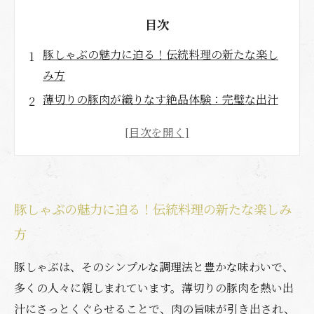
目次
豚しゃぶの魅力に迫る！伝統料理の新たな楽し
み方
薄切りの豚肉が織りなす絶品体験：完璧な出汁
の作り方
とろける食感の秘密：豚肉の脂と出汁の絶妙な
関係
豚しゃぶの美味しさを引き立てる食材選びのコ
豚しゃぶの魅力に迫る！伝統料理の新たな楽しみ
ツ
方
家庭でできる豚しゃぶの楽しみ方：簡単レシピ
と工夫
豚しゃぶは、そのシンプルな調理法と豊かな味わいで、
真の豚しゃぶとは？プロが教える心に残る一皿
多くの人々に親しまれています。薄切りの豚肉を熱い出
舌の上でとろける豚しゃぶ：あなたの食卓に取
汁にさっとくぐらせることで、肉の旨味が引き出され、