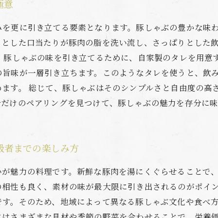
極意
みを更に引き立てる要素となります。豚しゃぶの豊かな味
りとした口当たりが豚肉の脂を洗い流し、さっぱりとした
、豚しゃぶの味を引き立てるために、自家製のタレを用意
の旨味が一層引き立ちます。このようなタレを使うと、飲
ます。 総じて、豚しゃぶはそのシンプルさと自由度の高
分だけのペアリングを見つけて、豚しゃぶの魅力を存分に
級者までの楽しみ方
いが魅力の料理です。新鮮な豚肉を湯にくぐらせることで
の相性も良く、素材の味が最大限に引き出されるのがポイ
です。そのため、地域によって異なる豚しゃぶ文化や食べ
にはさまざまな具材や季節の野菜を合わせることで、栄養