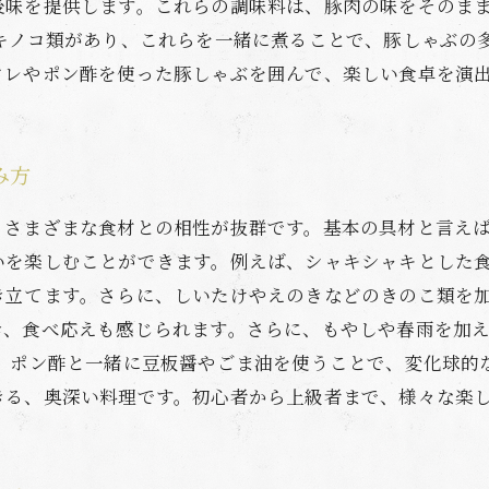
を提供します。これらの調味料は、豚肉の味をそのまま楽しむ
、キノコ類があり、これらを一緒に煮ることで、豚しゃぶの
タレやポン酢を使った豚しゃぶを囲んで、楽しい食卓を演
み方
、さまざまな食材との相性が抜群です。基本の具材と言え
いを楽しむことができます。例えば、シャキシャキとした
き立てます。さらに、しいたけやえのきなどのきのこ類を加
き、食べ応えも感じられます。さらに、もやしや春雨を加
ん、ポン酢と一緒に豆板醤やごま油を使うことで、変化球的
きる、奥深い料理です。初心者から上級者まで、様々な楽