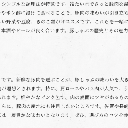
、シンプルな調理法が特徴です。冷たい水でさっと豚肉を
レやポン酢に浸けて食べることで、豚肉の味わいが引き立ち
しい野菜や豆腐、きのこ類がオススメです。これらを一緒
日本酒やビールが良く合います。豚しゃぶの歴史とその魅
さです。新鮮な豚肉を選ぶことが、豚しゃぶの味わいを大
肉が理想とされます。特に、肩ロースやバラ肉が人気で、
られます。鮮やかなピンク色で、肉の表面にツヤがあるも
さらに、豚肉の産地にも注目したいところです。佐賀や長
ぶは一層豊かな味わいとなります。ぜひ、選び方のコツを