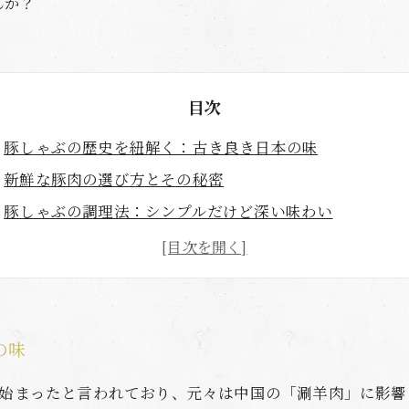
んか？
目次
豚しゃぶの歴史を紐解く：古き良き日本の味
新鮮な豚肉の選び方とその秘密
豚しゃぶの調理法：シンプルだけど深い味わい
特製タレとポン酢：豚しゃぶの味を引き立てる名脇役
豚しゃぶに合う具材の紹介：色々な楽しみ方
お酒とのペアリングで楽しむ豚しゃぶの極意
豚しゃぶの魅力を再発見：初心者から上級者までの楽し
の味
ら始まったと言われており、元々は中国の「涮羊肉」に影