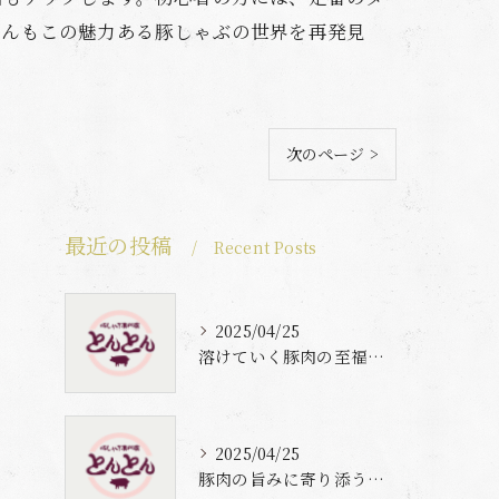
さんもこの魅力ある豚しゃぶの世界を再発見
次のページ >
最近の投稿
Recent Posts
2025/04/25
溶けていく豚肉の至福体験
2025/04/25
豚肉の旨みに寄り添う自家製梅出汁の魅力