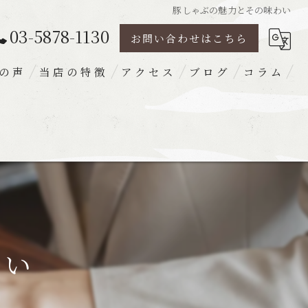
豚しゃぶの魅力とその味わい
03-5878-1130
お問い合わせはこちら
の声
当店の特徴
アクセス
ブログ
コラム
豚肉
ランチ
ディナー
宴会
梅出汁
わい