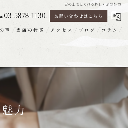
舌の上でとろける豚しゃぶの魅力
03-5878-1130
お問い合わせはこちら
の声
当店の特徴
アクセス
ブログ
コラム
豚肉
ランチ
ディナー
宴会
梅出汁
の魅力