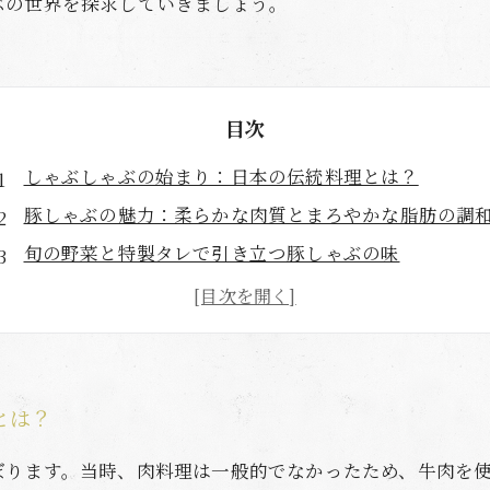
ぶの世界を探求していきましょう。
目次
しゃぶしゃぶの始まり：日本の伝統料理とは？
豚しゃぶの魅力：柔らかな肉質とまろやかな脂肪の調
旬の野菜と特製タレで引き立つ豚しゃぶの味
一口で広がる豊かな味わい：心を癒す食事の時間
豚しゃぶの楽しみ方：家庭でのアレンジとコツ
豚しゃぶと共に楽しむ、日本の食文化の奥深さ
エンディング：豚しゃぶで味わう特別なひととき
とは？
ぼります。当時、肉料理は一般的でなかったため、牛肉を