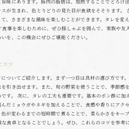
と旨味にあります。豚肉の脂肪は、加熱することでとろけ
ンスが生まれ、色とりどりの見た目が食欲をそそります。 
って、さまざまな風味を楽しむことができます。タレを変
癒す食事を楽しむために、ぜひ豚しゃぶを囲んで、家族や友
わいを、この機会にぜひご堪能ください。
とコツ
ツについてご紹介します。まず一つ目は具材の選び方です
味を引き出せます。また、旬の野菜を使うことで、季節感
めです。 次に、タレの工夫も重要です。基本のポン酢に加
刻んだミョウガやネギを加えることで、食感や香りにアクセ
、色が変わるまでの短時間で煮ることで、柔らかさをキー
敵な食卓となることでしょう。ぜひ、これらのコツを参考