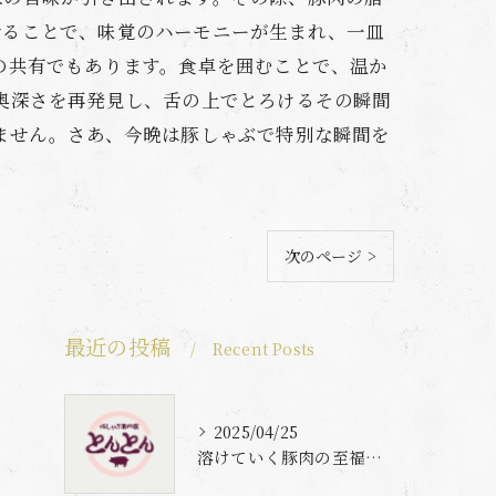
せることで、味覚のハーモニーが生まれ、一皿
の共有でもあります。食卓を囲むことで、温か
奥深さを再発見し、舌の上でとろけるその瞬間
ません。さあ、今晩は豚しゃぶで特別な瞬間を
次のページ >
最近の投稿
Recent Posts
2025/04/25
溶けていく豚肉の至福体験