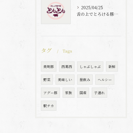
2025/04/25
舌の上でとろける豚肉と自家製梅出汁の魅力
タグ
Tags
美明豚
西葛西
しゃぶしゃぶ
新鮮
野菜
美味しい
昼飲み
ヘルシー
アグー豚
家族
国産
子連れ
駅チカ