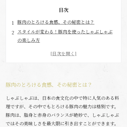
目次
豚肉のとろける食感、その秘密とは？
スタイルが変わる！豚肉を使ったしゃぶしゃぶ
の楽しみ方
家庭で簡単に作れる、とろけるしゃぶしゃぶの
レシピ
おいしい出汁が鍵！とろける豚肉との完璧な組
み合わせ
豚肉のとろける食感、その秘密とは？
しゃぶしゃぶを愛するあなたへ：とろける豚肉
の楽しみ方
しゃぶしゃぶは、日本の食文化の中で特に人気のある料
とろける瞬間、心に残るしゃぶしゃぶ体験
理ですが、その中でもとろける豚肉の魅力は格別です。
豚肉は、脂身と赤身のバランスが絶妙で、しゃぶしゃぶ
ではその美味しさを最大限に引き出すことができます。