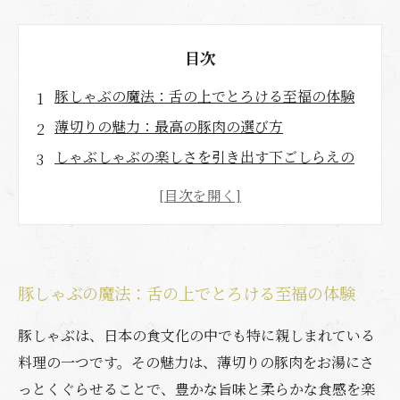
目次
豚しゃぶの魔法：舌の上でとろける至福の体験
薄切りの魅力：最高の豚肉の選び方
しゃぶしゃぶの楽しさを引き出す下ごしらえの
コツ
絶品タレの秘密：豚しゃぶの味をアップさせる
方法
具材の組み合わせで広がる無限の可能性
豚しゃぶの魔法：舌の上でとろける至福の体験
豚しゃぶ文化の歴史：食卓をつなぐ人々の物語
家庭で楽しむ本格豚しゃぶ：新たな味覚の旅へ
豚しゃぶは、日本の食文化の中でも特に親しまれている
料理の一つです。その魅力は、薄切りの豚肉をお湯にさ
っとくぐらせることで、豊かな旨味と柔らかな食感を楽