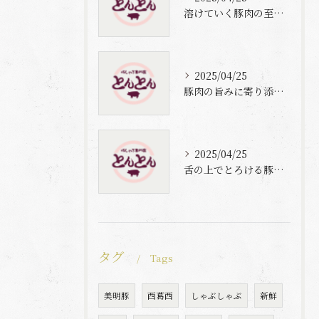
溶けていく豚肉の至福体験
2025/04/25
豚肉の旨みに寄り添う自家製梅出汁の魅力
2025/04/25
舌の上でとろける豚肉と自家製梅出汁の魅力
タグ
Tags
美明豚
西葛西
しゃぶしゃぶ
新鮮