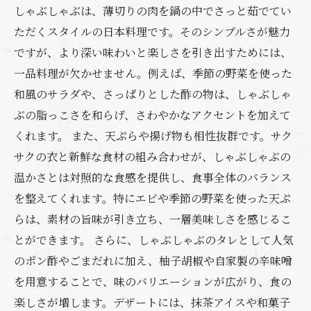
しゃぶしゃぶは、薄切りの肉を鍋の中でさっと茹でてい
ただくスタイルの日本料理です。そのシンプルさが魅力
ですが、より深い味わいと楽しさを引き出すためには、
一品料理が欠かせません。例えば、季節の野菜を使った
和風のサラダや、さっぱりとした酢の物は、しゃぶしゃ
ぶの脂っこさを和らげ、さわやかなアクセントを加えて
くれます。 また、天ぷらや揚げ物も相性抜群です。サク
サクの衣と新鮮な食材の組み合わせが、しゃぶしゃぶの
温かさとは対照的な食感を提供し、食事全体のバランス
を整えてくれます。特にエビや季節の野菜を使った天ぷ
らは、素材の旨味が引き立ち、一層美味しさを感じるこ
とができます。 さらに、しゃぶしゃぶのタレとして人気
のポン酢やごまだれに加え、柚子胡椒や自家製の辛味噌
を用意することで、味のバリエーションが広がり、食の
楽しさが増します。デザートには、抹茶アイスや和菓子