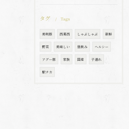
タグ
Tags
美明豚
西葛西
しゃぶしゃぶ
新鮮
野菜
美味しい
昼飲み
ヘルシー
アグー豚
家族
国産
子連れ
駅チカ