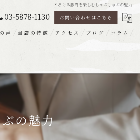
とろける豚肉を楽しむしゃぶしゃぶの魅力
03-5878-1130
お問い合わせはこちら
の声
当店の特徴
アクセス
ブログ
コラム
豚肉
ランチ
ディナー
宴会
梅出汁
ゃぶの魅力