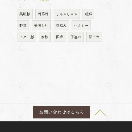
美明豚
西葛西
しゃぶしゃぶ
新鮮
野菜
美味しい
昼飲み
ヘルシー
アグー豚
家族
国産
子連れ
駅チカ
お問い合わせはこちら