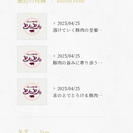
最近の投稿
Recent Posts
2025/04/25
溶けていく豚肉の至福体験
2025/04/25
豚肉の旨みに寄り添う自家製梅出汁の魅力
2025/04/25
舌の上でとろける豚肉と自家製梅出汁の魅力
タグ
Tags