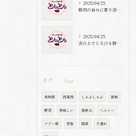
2025/04/25
豚肉の旨みに寄り添う自家製梅出汁の魅力
2025/04/25
舌の上でとろける豚肉と自家製梅出汁の魅力
タグ
Tags
美明豚
西葛西
しゃぶしゃぶ
新鮮
野菜
美味しい
昼飲み
ヘルシー
アグー豚
家族
国産
子連れ