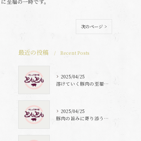
さに至福の一時です。
次のページ >
最近の投稿
Recent Posts
2025/04/25
溶けていく豚肉の至福体験
2025/04/25
豚肉の旨みに寄り添う自家製梅出汁の魅力