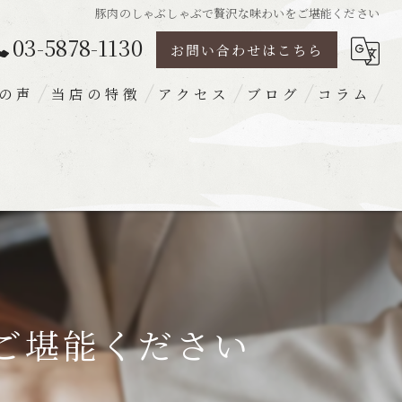
豚肉のしゃぶしゃぶで贅沢な味わいをご堪能ください
03-5878-1130
お問い合わせはこちら
の声
当店の特徴
アクセス
ブログ
コラム
豚肉
ランチ
ディナー
宴会
梅出汁
ご堪能ください