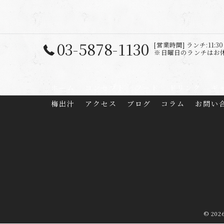
03-5878-1130
[営業時間] ランチ:11:30 ～
※日曜日のランチはお休み
ホーム
コンセプト
フード
ドリンク
ギ
梅出汁
アクセス
ブログ
コラム
お問い
© 20