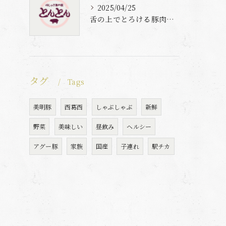
2025/04/25
舌の上でとろける豚肉と自家製梅出汁の魅力
タグ
Tags
美明豚
西葛西
しゃぶしゃぶ
新鮮
野菜
美味しい
昼飲み
ヘルシー
アグー豚
家族
国産
子連れ
駅チカ