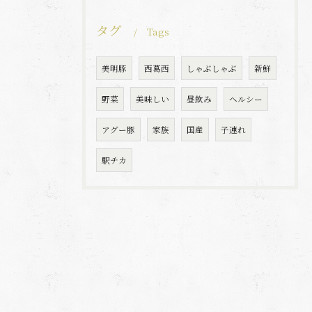
タグ
Tags
美明豚
西葛西
しゃぶしゃぶ
新鮮
野菜
美味しい
昼飲み
ヘルシー
アグー豚
家族
国産
子連れ
駅チカ