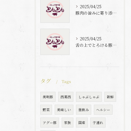
2025/04/25
豚肉の旨みに寄り添う自家製梅出汁の魅力
2025/04/25
舌の上でとろける豚肉と自家製梅出汁の魅力
タグ
Tags
美明豚
西葛西
しゃぶしゃぶ
新鮮
野菜
美味しい
昼飲み
ヘルシー
アグー豚
家族
国産
子連れ