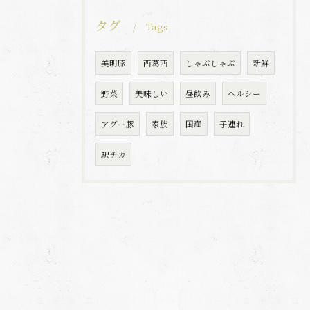
タグ
Tags
美明豚
西葛西
しゃぶしゃぶ
新鮮
野菜
美味しい
昼飲み
ヘルシー
アグー豚
家族
国産
子連れ
駅チカ