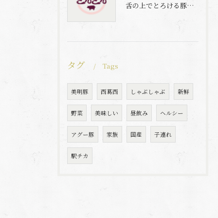
舌の上でとろける豚肉と自家製梅出汁の魅力
タグ
Tags
美明豚
西葛西
しゃぶしゃぶ
新鮮
野菜
美味しい
昼飲み
ヘルシー
アグー豚
家族
国産
子連れ
駅チカ