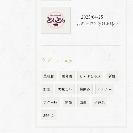
2025/04/25
舌の上でとろける豚肉と自家製梅出汁の魅力
タグ
Tags
美明豚
西葛西
しゃぶしゃぶ
新鮮
野菜
美味しい
昼飲み
ヘルシー
アグー豚
家族
国産
子連れ
駅チカ