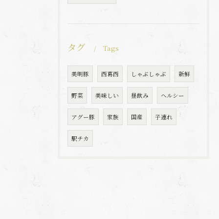
タグ
Tags
美明豚
西葛西
しゃぶしゃぶ
新鮮
野菜
美味しい
昼飲み
ヘルシー
アグー豚
家族
国産
子連れ
駅チカ