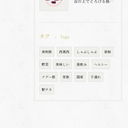
舌の上でとろける豚肉と自家製梅出汁の魅力
タグ
Tags
美明豚
西葛西
しゃぶしゃぶ
新鮮
野菜
美味しい
昼飲み
ヘルシー
アグー豚
家族
国産
子連れ
駅チカ