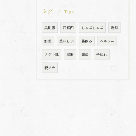
タグ
Tags
美明豚
西葛西
しゃぶしゃぶ
新鮮
野菜
美味しい
昼飲み
ヘルシー
アグー豚
家族
国産
子連れ
駅チカ