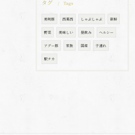
タグ
Tags
美明豚
西葛西
しゃぶしゃぶ
新鮮
野菜
美味しい
昼飲み
ヘルシー
アグー豚
家族
国産
子連れ
駅チカ