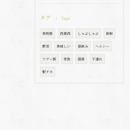
タグ
Tags
美明豚
西葛西
しゃぶしゃぶ
新鮮
野菜
美味しい
昼飲み
ヘルシー
アグー豚
家族
国産
子連れ
駅チカ