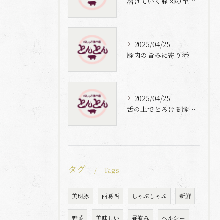
溶けていく豚肉の至福体験
2025/04/25
豚肉の旨みに寄り添う自家製梅出汁の魅力
2025/04/25
舌の上でとろける豚肉と自家製梅出汁の魅力
タグ
Tags
美明豚
西葛西
しゃぶしゃぶ
新鮮
野菜
美味しい
昼飲み
ヘルシー