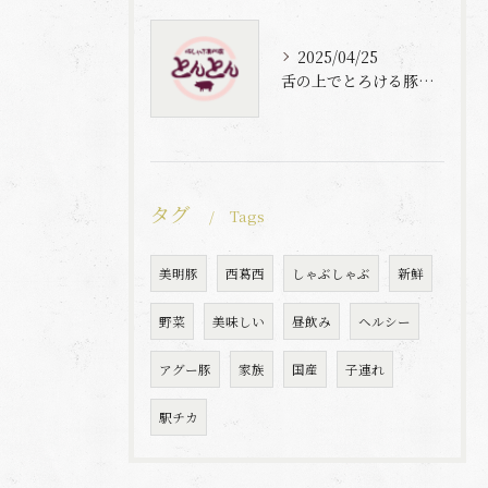
2025/04/25
舌の上でとろける豚肉と自家製梅出汁の魅力
タグ
Tags
美明豚
西葛西
しゃぶしゃぶ
新鮮
野菜
美味しい
昼飲み
ヘルシー
アグー豚
家族
国産
子連れ
駅チカ