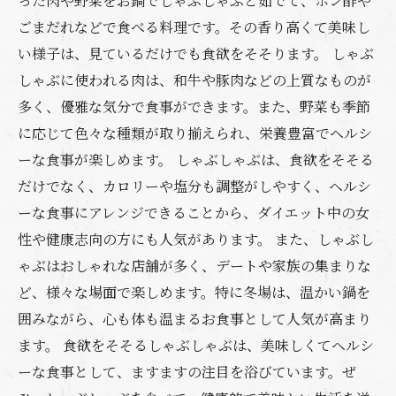
った肉や野菜をお鍋でしゃぶしゃぶと茹でて、ポン酢や
ごまだれなどで食べる料理です。その香り高くて美味し
い様子は、見ているだけでも食欲をそそります。 しゃぶ
しゃぶに使われる肉は、和牛や豚肉などの上質なものが
多く、優雅な気分で食事ができます。また、野菜も季節
に応じて色々な種類が取り揃えられ、栄養豊富でヘルシ
ーな食事が楽しめます。 しゃぶしゃぶは、食欲をそそる
だけでなく、カロリーや塩分も調整がしやすく、ヘルシ
ーな食事にアレンジできることから、ダイエット中の女
性や健康志向の方にも人気があります。 また、しゃぶし
ゃぶはおしゃれな店舗が多く、デートや家族の集まりな
ど、様々な場面で楽しめます。特に冬場は、温かい鍋を
囲みながら、心も体も温まるお食事として人気が高まり
ます。 食欲をそそるしゃぶしゃぶは、美味しくてヘルシ
ーな食事として、ますますの注目を浴びています。ぜ