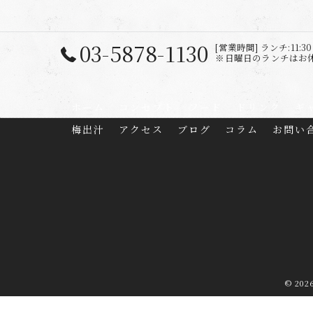
03-5878-1130
[営業時間] ランチ:11:30 ～
※日曜日のランチはお休み
ホーム
コンセプト
フード
ドリンク
ギ
梅出汁
アクセス
ブログ
コラム
お問い
© 20