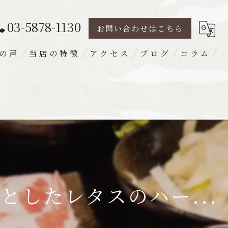
03-5878-1130
お問い合わせはこちら
の声
当店の特徴
アクセス
ブログ
コラム
豚肉
ランチ
ディナー
宴会
梅出汁
したレタスのハー...