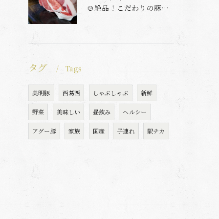
🍲絶品！こだわりの豚しゃぶをとんとんで堪能しよう🍲
タグ
Tags
美明豚
西葛西
しゃぶしゃぶ
新鮮
野菜
美味しい
昼飲み
ヘルシー
アグー豚
家族
国産
子連れ
駅チカ