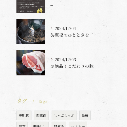
_
2024/12/04
🍶至福のひとときを「とんとん」で過ごしませんか？🍶
2024/12/03
🍲絶品！こだわりの豚しゃぶをとんとんで堪能しよう🍲
タグ
Tags
美明豚
西葛西
しゃぶしゃぶ
新鮮
野菜
美味しい
昼飲み
ヘルシー