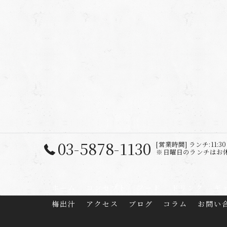
03-5878-1130
[営業時間] ランチ:11:30 ～
※日曜日のランチはお休み
ホーム
コンセプト
フード
ドリンク
ギ
梅出汁
アクセス
ブログ
コラム
お問い