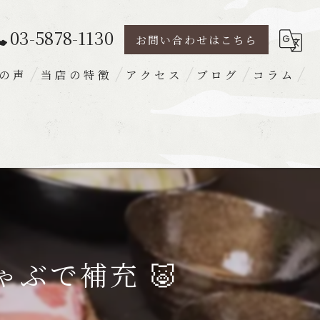
03-5878-1130
お問い合わせはこちら
の声
当店の特徴
アクセス
ブログ
コラム
豚肉
ランチ
ディナー
宴会
梅出汁
ぶで補充 🐷