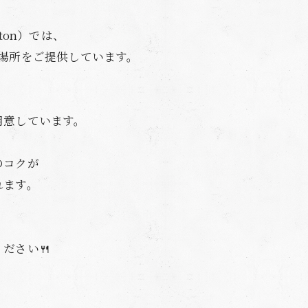
nton）では、
場所をご提供しています。
用意しています。
のコクが
れます。
ださい🍴