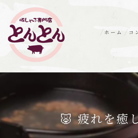
ホーム
コ
🐷 疲れを