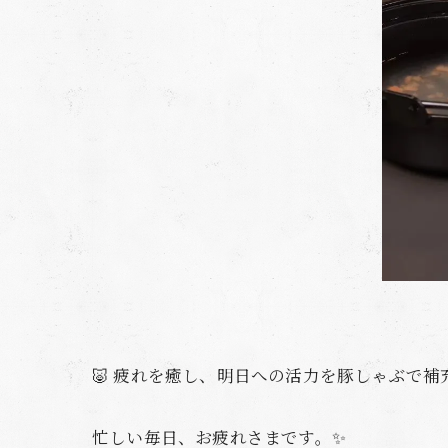
🐷 疲れを癒し、明日への活力を豚しゃぶで補充
忙しい毎日、お疲れさまです。✨