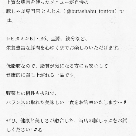
上質な豚肉を使ったメニューが自慢の
豚しゃぶ専門店 とんとん（ @butashabu_tonton）で
は、
✨ビタミンB1・B6、亜鉛、鉄分など、
栄養豊富な豚肉を心ゆくまでお楽しみいただけます。
低脂肪なので、脂質が気になる方にも安心して
健康的に召し上がれる一品です。
野菜との相性も抜群で、
バランスの取れた美味しい一食をお約束いたします🥕🥬
ぜひ、健康と美しさが融合した、当店の豚しゃぶをお試
しください! 💕💪