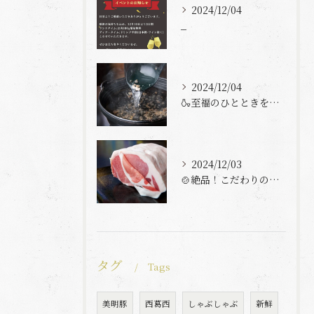
2024/12/04
_
2024/12/04
🍶至福のひとときを「とんとん」で過ごしませんか？🍶
2024/12/03
🍲絶品！こだわりの豚しゃぶをとんとんで堪能しよう🍲
タグ
Tags
美明豚
西葛西
しゃぶしゃぶ
新鮮