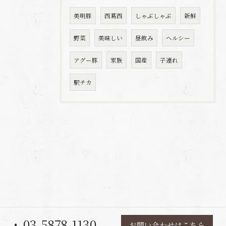
美明豚
西葛西
しゃぶしゃぶ
新鮮
野菜
美味しい
昼飲み
ヘルシー
アグー豚
家族
国産
子連れ
駅チカ
03-5878-1130
お問い合わせはこちら